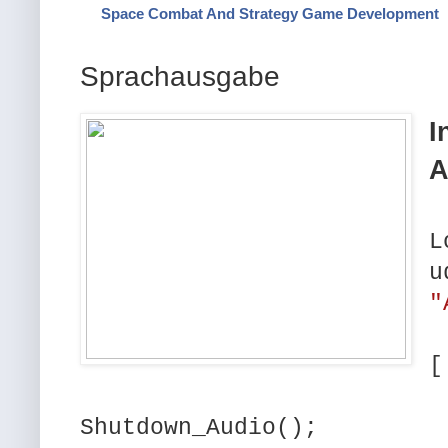
Space Combat And Strategy Game Development
Sprachausgabe
I
A
L
u
"
[
Shutdown_Audio();