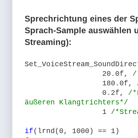
Sprechrichtung eines der Sp
Sprach-Sample auswählen u
Streaming):
Set_VoiceStream_SoundDirec
20.0f,
/
180.0f,
/
0.2f,
/*
äußeren Klangtrichters*/
1
/*Stre
if
(lrnd(0, 1000) == 1)