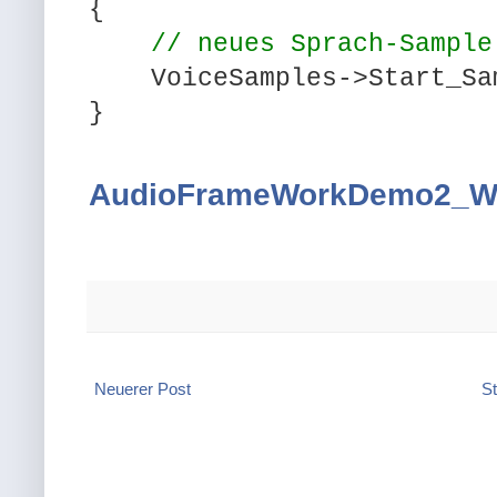
{
// neues Sprach-Sample
VoiceSamples->Start_Samp
}
AudioFrameWorkDemo2_Wi
Neuerer Post
St